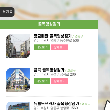
닫기 X
골목형상점가
광교매탄 골목형상점가
/ 영통구
경기 수원시 영통구 동수원로 506
지도보기
상세보기
금곡 골목형상점가
/ 권선구
경기 수원시 권선구 금곡로 206
지도보기
상세보기
뉴월드프라자 골목형상점가
/ 영통구
경기 수원시 영통구 봉영로 1569